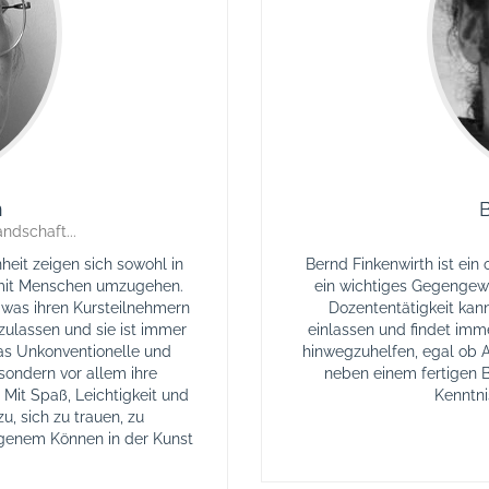
n
B
ndschaft...
eit zeigen sich sowohl in
Bernd Finkenwirth ist ein 
e mit Menschen umzugehen.
ein wichtiges Gegengewi
, was ihren Kursteilnehmern
Dozententätigkeit kan
inzulassen und sie ist immer
einlassen und findet imm
as Unkonventionelle und
hinwegzuhelfen, egal ob A
, sondern vor allem ihre
neben einem fertigen B
 Mit Spaß, Leichtigkeit und
Kenntn
u, sich zu trauen, zu
igenem Können in der Kunst