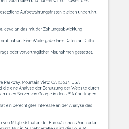
, verarbeiten und nutzen wir nur, soweit dies
setzliche Aufbewahrungsfristen bleiben unberührt.
st, etwa an das mit der Zahlungsabwicklung
immt haben. Eine Weitergabe Ihrer Daten an Dritte
ertrags oder vorvertraglicher Maßnahmen gestattet.
tre Parkway, Mountain View, CA 94043, USA.
nd die eine Analyse der Benutzung der Website durch
 an einen Server von Google in den USA übertragen
hat ein berechtigtes Interesse an der Analyse des
lb von Mitgliedstaaten der Europäischen Union oder
rzt. Nur in Ausnahmefällen wird die volle IP-