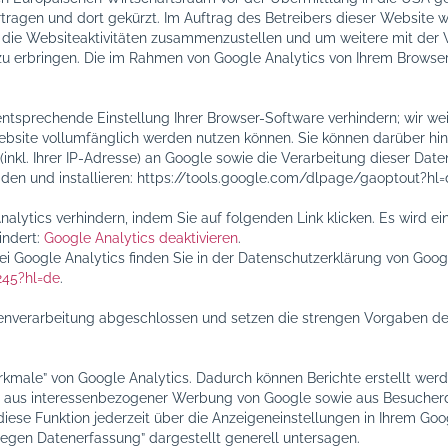
ragen und dort gekürzt. Im Auftrag des Betreibers dieser Website w
die Websiteaktivitäten zusammenzustellen und um weitere mit der
 erbringen. Die im Rahmen von Google Analytics von Ihrem Browser 
tsprechende Einstellung Ihrer Browser-Software verhindern; wir weis
ebsite vollumfänglich werden nutzen können. Sie können darüber hi
nkl. Ihrer IP-Adresse) an Google sowie die Verarbeitung dieser Dat
den und installieren: https://tools.google.com/dlpage/gaoptout?hl=
alytics verhindern, indem Sie auf folgenden Link klicken. Es wird ei
indert:
Google Analytics deaktivieren
.
Google Analytics finden Sie in der Datenschutzerklärung von Goog
245?hl=de
.
tenverarbeitung abgeschlossen und setzen die strengen Vorgaben 
kmale” von Google Analytics. Dadurch können Berichte erstellt werd
 aus interessenbezogener Werbung von Google sowie aus Besucherda
se Funktion jederzeit über die Anzeigeneinstellungen in Ihrem Goog
egen Datenerfassung” dargestellt generell untersagen.