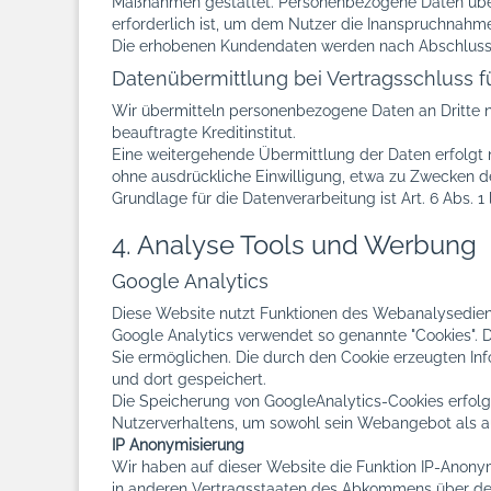
Maßnahmen gestattet. Personenbezogene Daten über d
erforderlich ist, um dem Nutzer die Inanspruchnahm
Die erhobenen Kundendaten werden nach Abschluss d
Datenübermittlung bei Vertragsschluss fü
Wir übermitteln personenbezogene Daten an Dritte 
beauftragte Kreditinstitut.
Eine weitergehende Übermittlung der Daten erfolgt 
ohne ausdrückliche Einwilligung, etwa zu Zwecken de
Grundlage für die Datenverarbeitung ist Art. 6 Abs. 
4. Analyse Tools und Werbung
Google Analytics
Diese Website nutzt Funktionen des Webanalysediens
Google Analytics verwendet so genannte "Cookies". 
Sie ermöglichen. Die durch den Cookie erzeugten In
und dort gespeichert.
Die Speicherung von GoogleAnalytics-Cookies erfolgt 
Nutzerverhaltens, um sowohl sein Webangebot als a
IP Anonymisierung
Wir haben auf dieser Website die Funktion IP-Anonym
in anderen Vertragsstaaten des Abkommens über den 