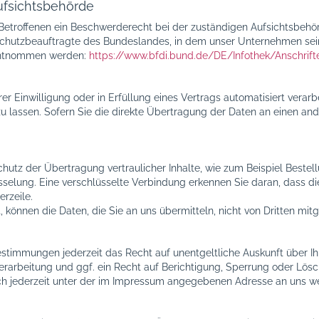
ufsichtsbehörde
 Betroffenen ein Beschwerderecht bei der zuständigen Aufsichtsbehö
chutzbeauftragte des Bundeslandes, in dem unser Unternehmen seine
entnommen werden:
https://www.bfdi.bund.de/DE/Infothek/Anschrift
er Einwilligung oder in Erfüllung eines Vertrags automatisiert verarbe
assen. Sofern Sie die direkte Übertragung der Daten an einen ander
hutz der Übertragung vertraulicher Inhalte, wie zum Beispiel Bestell
elung. Eine verschlüsselte Verbindung erkennen Sie daran, dass die A
rzeile.
, können die Daten, die Sie an uns übermitteln, nicht von Dritten mi
stimmungen jederzeit das Recht auf unentgeltliche Auskunft über 
rbeitung und ggf. ein Recht auf Berichtigung, Sperrung oder Lösch
 jederzeit unter der im Impressum angegebenen Adresse an uns w