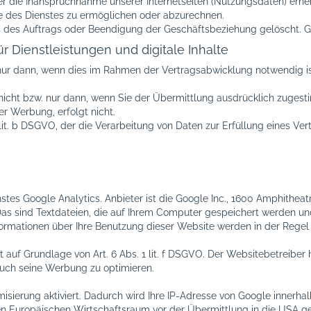
ie Inanspruchnahme unserer Internetseiten (Nutzungsdaten) erheben
e des Dienstes zu ermöglichen oder abzurechnen.
es Auftrags oder Beendigung der Geschäftsbeziehung gelöscht. Ge
r Dienstleistungen und digitale Inhalte
nur dann, wenn dies im Rahmen der Vertragsabwicklung notwendig i
nicht bzw. nur dann, wenn Sie der Übermittlung ausdrücklich zugest
r Werbung, erfolgt nicht.
1 lit. b DSGVO, der die Verarbeitung von Daten zur Erfüllung eines V
tes Google Analytics. Anbieter ist die Google Inc., 1600 Amphithea
Das sind Textdateien, die auf Ihrem Computer gespeichert werden u
formationen über Ihre Benutzung dieser Website werden in der Regel
auf Grundlage von Art. 6 Abs. 1 lit. f DSGVO. Der Websitebetreiber 
uch seine Werbung zu optimieren.
isierung aktiviert. Dadurch wird Ihre IP-Adresse von Google innerha
Europäischen Wirtschaftsraum vor der Übermittlung in die USA gekü